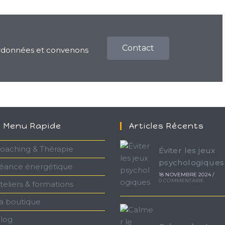
Contact
ordonnées et convenons
Menu Rapide
Articles Récents
oaching & Thérapie
Éviter les jeux
psychologiques
éance énergétique
18 NOVEMBRE 2024
/
0 COMMENTAIRE
teliers & formations
a boutique
log