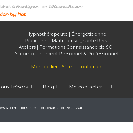
abinet à
Frontignan
| en
Téléconsultation
ion by Nat
Hypnothérapeute | Énergéticienne
Praticienne Maître enseignante Reiki
Ateliers | Formations Connaissance de SOI
Accompagnement Personnel & Professionnel
Montpellier - Sète - Frontignan
 aux trésors
Blog
Me contacter
iers & formations
>
Ateliers chakras et Reiki Usui