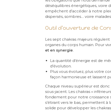
les obligations que nous demande l
déséquilibres énergétiques, voire 
empêchent d’accéder à notre pleine
dispersés, sombres… voire malades
Outil d’ouverture de Con
Les sept chakras majeurs régulent l
organes du corps humain. Pour viv
et en synergie
.
La quantité d’énergie est de m
d’évolution.
Plus vous évoluez, plus votre con
façon harmonieuse et laissent pa
Chaque niveau supérieur est donc u
sous-jacent. Les chakras « inférieur
fondement pour notre croissance sp
s’étirant vers le bas, permettent à 
solide pour développer les chakras