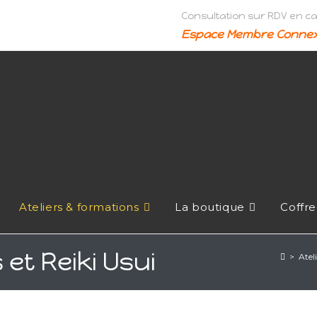
Consultation sur RDV en c
Espace Membre Connex
Ateliers & formations
La boutique
Coffre
 et Reiki Usui
>
Atel