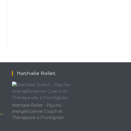
Nathalie Rollet
Nathalie Rollet - Psycho-
énergéticienne Coach et
Thérapeute à Frontignan