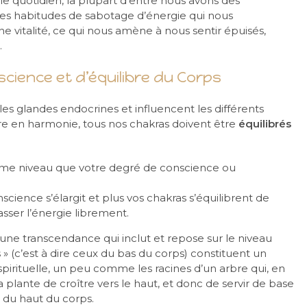
e quotidien, la plupart d’entre nous avons des
des habitudes de sabotage d’énergie qui nous
 vitalité, ce qui nous amène à nous sentir épuisés,
.
science et d’équilibre du Corps
es glandes endocrines et influencent les différents
re en harmonie, tous nos chakras doivent être
équilibrés
ême niveau que votre degré de conscience ou
science s’élargit et plus vos chakras s’équilibrent de
sser l’énergie librement.
ne transcendance qui inclut et repose sur le niveau
s » (c’est à dire ceux du bas du corps) constituent un
irituelle, un peu comme les racines d’un arbre qui, en
la plante de croître vers le haut, et donc de servir de base
 du haut du corps.