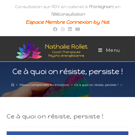
Skip
Consultation sur RDV en cabinet à
Frontignan
| en
to
Téléconsultation
content
Espace Membre Connexion by Nat
Menu
Ce à quoi on résiste, persiste !
>
Mieux Comprendre les émotions
>
Ce à quoi on résiste, persiste !
>
Ce à quoi on résiste, persiste !