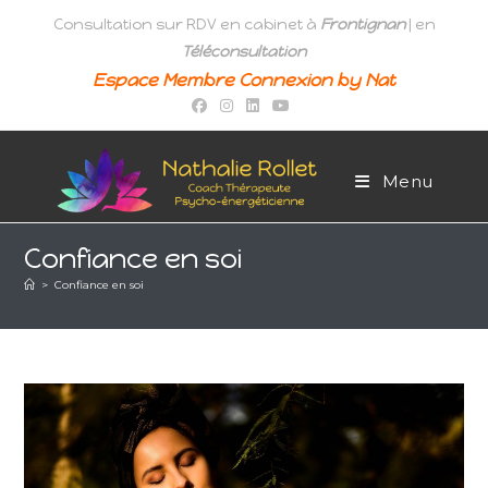
Skip
Consultation sur RDV en cabinet à
Frontignan
| en
to
Téléconsultation
content
Espace Membre Connexion by Nat
Menu
Confiance en soi
>
Confiance en soi