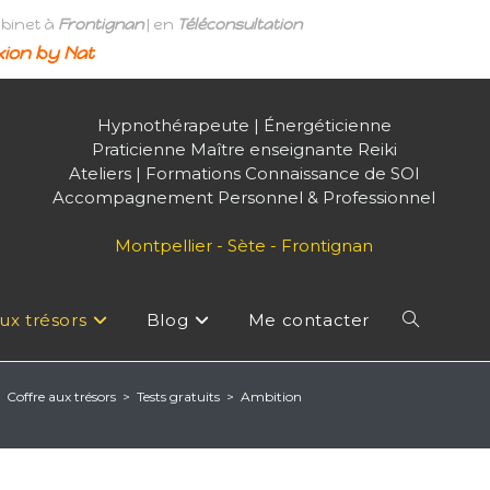
abinet à
Frontignan
| en
Téléconsultation
ion by Nat
Hypnothérapeute | Énergéticienne
Praticienne Maître enseignante Reiki
Ateliers | Formations Connaissance de SOI
Accompagnement Personnel & Professionnel
Montpellier - Sète - Frontignan
ux trésors
Blog
Me contacter
Toggle
Coffre aux trésors
>
Tests gratuits
>
Ambition
website
search