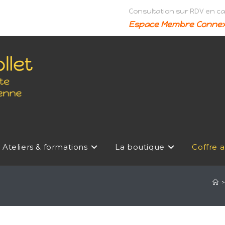
Consultation sur RDV en c
Espace Membre Connex
Ateliers & formations
La boutique
Coffre a
>