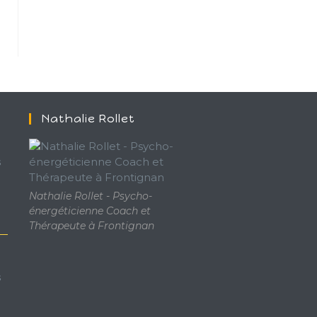
Nathalie Rollet
s
Nathalie Rollet - Psycho-
énergéticienne Coach et
Thérapeute à Frontignan
s