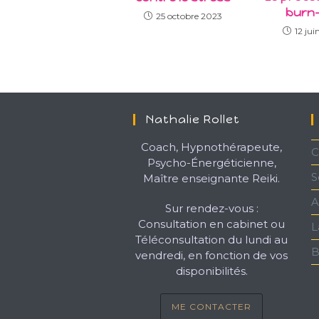
burn
25 octobre 2023
12 ju
Nathalie Rollet
Coach, Hypnothérapeute,
C
Psycho-Énergéticienne,
S
Maître enseignante Reiki.
A
Sur rendez-vous :
Consultation en cabinet ou
L
Téléconsultation du lundi au
B
vendredi, en fonction de vos
disponibilités.
ME CONTACTER