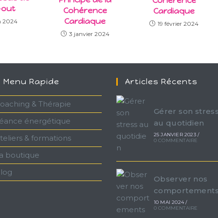
Cohérence
-out
Cohérence
Cardiaque
Cardiaque
in 2024
19 février 2024
3 janvier 2024
Menu Rapide
Articles Récents
oaching & Thérapie
Gérer son stres
éance énergétique
au quotidien
25 JANVIER 2023
/
teliers & formations
0 COMMENTAIRE
a boutique
log
Observer nos
comportement
10 MAI 2024
/
0 COMMENTAIRE