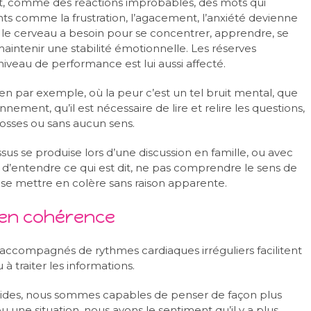
t, comme des réactions improbables, des mots qui
s comme la frustration, l’agacement, l’anxiété devienne
t le cerveau a besoin pour se concentrer, apprendre, se
maintenir une stabilité émotionnelle. Les réserves
niveau de performance est lui aussi affecté.
men par exemple, où la peur c’est un tel bruit mental, que
onnement, qu’il est nécessaire de lire et relire les questions,
osses ou sans aucun sens.
s se produise lors d’une discussion en famille, ou avec
 d’entendre ce qui est dit, ne pas comprendre le sens de
 se mettre en colère sans raison apparente.
 en cohérence
 accompagnés de rythmes cardiaques irréguliers facilitent
à traiter les informations.
apides, nous sommes capables de penser de façon plus
 une situation, nous avons le sentiment qu’il y a plus