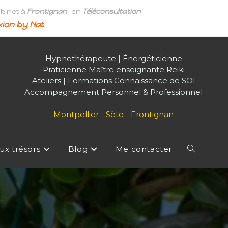
abinet à
Frontignan
| en
Téléconsultation
ion by Nat
Hypnothérapeute | Énergéticienne
Praticienne Maître enseignante Reiki
Ateliers | Formations Connaissance de SOI
Accompagnement Personnel & Professionnel
Montpellier - Sète - Frontignan
ux trésors
Blog
Me contacter
Toggle
website
search