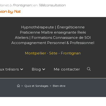
abinet à
Frontignan
| en
Téléconsultation
ion by Nat
Hypnothérapeute | Énergéticienne
Praticienne Maître enseignante Reiki
Ateliers | Formations Connaissance de SOI
Accompagnement Personnel & Professionnel
Montpellier - Sète - Frontignan
ux trésors
Blog
Me contacter
Toggle
>
Quiz et Sondages
>
Bien-être
website
search