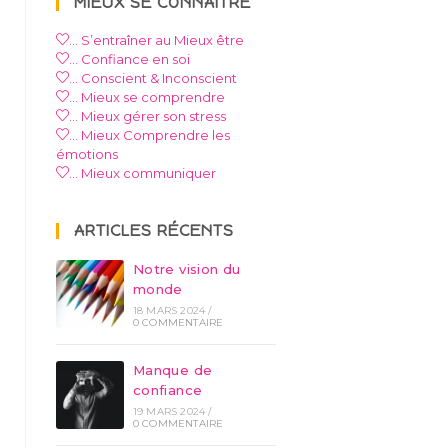
MIEUX SE CONNAÎTRE
… S’entraîner au Mieux être
… Confiance en soi
… Conscient & Inconscient
… Mieux se comprendre
… Mieux gérer son stress
… Mieux Comprendre les
émotions
… Mieux communiquer
ARTICLES RÉCENTS
Notre vision du
monde
18 MARS 2024
/
0 COMMENTAIRE
Manque de
confiance
19 MARS 2024
/
0 COMMENTAIRE