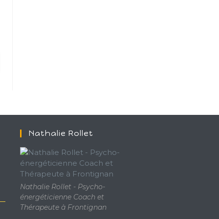
Nathalie Rollet
Nathalie Rollet - Psycho-
énergéticienne Coach et
Thérapeute à Frontignan