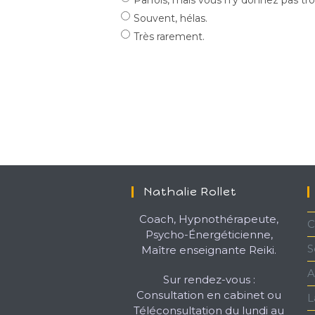
Parfois, mais vous n'y donnez pas tr
Souvent, hélas.
Très rarement.
Nathalie Rollet
Coach, Hypnothérapeute,
C
Psycho-Énergéticienne,
S
Maître enseignante Reiki.
A
Sur rendez-vous :
Consultation en cabinet ou
L
Téléconsultation du lundi au