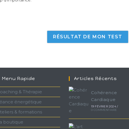
op d'importance.
Menu Rapide
Articles Récents
oaching & Thérapie
Cohérence
Cardiaque
éance énergétique
19 FÉVRIER 2024
/
0 COMMENTAIRE
teliers & formations
a boutique